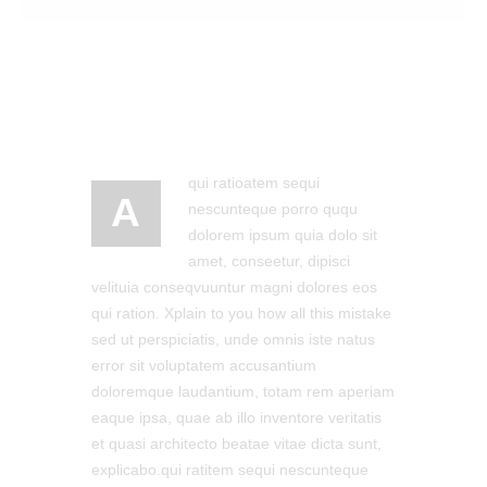
qui ratioatem sequi
A
nescunteque porro ququ
dolorem ipsum quia dolo sit
amet, conseetur, dipisci
velituia conseqvuuntur magni dolores eos
qui ration. Xplain to you how all this mistake
sed ut perspiciatis, unde omnis iste natus
error sit voluptatem accusantium
doloremque laudantium, totam rem aperiam
eaque ipsa, quae ab illo inventore veritatis
et quasi architecto beatae vitae dicta sunt,
explicabo.qui ratitem sequi nescunteque