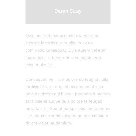
Daren CLay
Quis nostrud exerci tation ullamcorper
suscipit lobortis nisl ut aliquip ex ea
commodo consequat. Duis autem vel eum
iriure dolor in hendrerit in vulputate velit
esse molestie..
Сonsequat, vel illum dolore eu feugiat nulla
facilisis at vero eros et accumsan et iusto
odio dignissim qui blandit praesent luptatum
zzril delenit augue duis dolore te feugait
nulla facilisi. Sed ut perspiciatis, unde omnis
iste natus error sit voluptatem accusantium
doloremque laudantium.