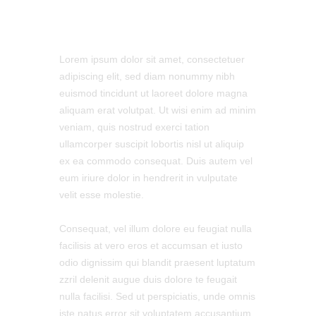
Lorem ipsum dolor sit amet, consectetuer
adipiscing elit, sed diam nonummy nibh
euismod tincidunt ut laoreet dolore magna
aliquam erat volutpat. Ut wisi enim ad minim
veniam, quis nostrud exerci tation
ullamcorper suscipit lobortis nisl ut aliquip
ex ea commodo consequat. Duis autem vel
eum iriure dolor in hendrerit in vulputate
velit esse molestie.
Сonsequat, vel illum dolore eu feugiat nulla
facilisis at vero eros et accumsan et iusto
odio dignissim qui blandit praesent luptatum
zzril delenit augue duis dolore te feugait
nulla facilisi. Sed ut perspiciatis, unde omnis
iste natus error sit voluptatem accusantium