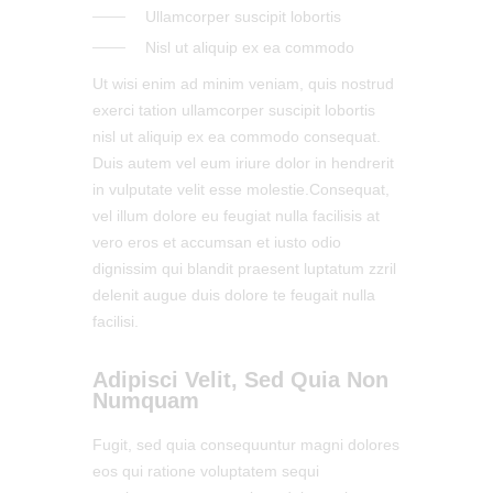
Ullamcorper suscipit lobortis
Nisl ut aliquip ex ea commodo
Ut wisi enim ad minim veniam, quis nostrud
exerci tation ullamcorper suscipit lobortis
nisl ut aliquip ex ea commodo consequat.
Duis autem vel eum iriure dolor in hendrerit
in vulputate velit esse molestie.Сonsequat,
vel illum dolore eu feugiat nulla facilisis at
vero eros et accumsan et iusto odio
dignissim qui blandit praesent luptatum zzril
delenit augue duis dolore te feugait nulla
facilisi.
Adipisci Velit, Sed Quia Non
Numquam
Fugit, sed quia consequuntur magni dolores
eos qui ratione voluptatem sequi