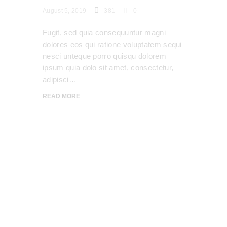
August 5, 2019
381
0
Fugit, sed quia consequuntur magni
dolores eos qui ratione voluptatem sequi
nesci unteque porro quisqu dolorem
ipsum quia dolo sit amet, consectetur,
adipisci…
READ MORE