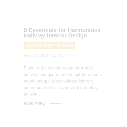
8 Essentials for Harmonious
Hallway Interior Design
LEADING CREATIVE TEAMS
August 5, 2019
465
0
Fugit, sed quia consequuntur magni
dolores eos qui ratione voluptatem sequi
nesci unteque porro quisqu dolorem
ipsum quia dolo sit amet, consectetur,
adipisci…
READ MORE