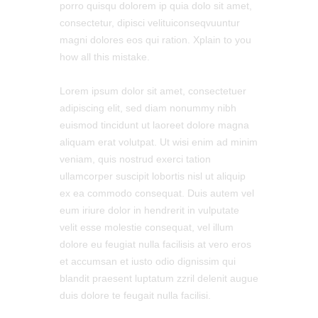
porro quisqu dolorem ip quia dolo sit amet,
consectetur, dipisci velituiconseqvuuntur
magni dolores eos qui ration. Xplain to you
how all this mistake.
Lorem ipsum dolor sit amet, consectetuer
adipiscing elit, sed diam nonummy nibh
euismod tincidunt ut laoreet dolore magna
aliquam erat volutpat. Ut wisi enim ad minim
veniam, quis nostrud exerci tation
ullamcorper suscipit lobortis nisl ut aliquip
ex ea commodo consequat. Duis autem vel
eum iriure dolor in hendrerit in vulputate
velit esse molestie consequat, vel illum
dolore eu feugiat nulla facilisis at vero eros
et accumsan et iusto odio dignissim qui
blandit praesent luptatum zzril delenit augue
duis dolore te feugait nulla facilisi.