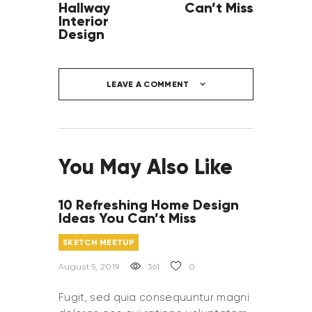
Hallway
Can’t Miss
Interior
Design
LEAVE A COMMENT
You May Also Like
10 Refreshing Home Design
Ideas You Can’t Miss
SKETCH MEETUP
August 5, 2019
361
0
Fugit, sed quia consequuntur magni