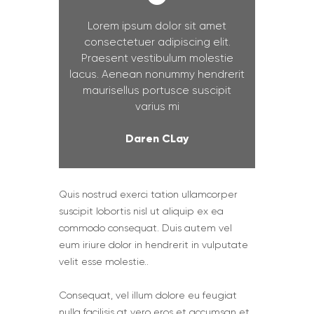
Lorem ipsum dolor sit amet
consectetuer adipiscing elit.
Praesent vestibulum molestie
lacus. Aenean nonummy hendrerit
maurisellus portusce suscipit
varius mi
Daren CLay
Quis nostrud exerci tation ullamcorper
suscipit lobortis nisl ut aliquip ex ea
commodo consequat. Duis autem vel
eum iriure dolor in hendrerit in vulputate
velit esse molestie..
Сonsequat, vel illum dolore eu feugiat
nulla facilisis at vero eros et accumsan et