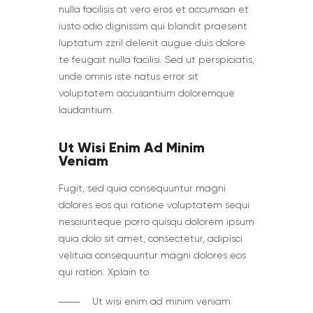
nulla facilisis at vero eros et accumsan et
iusto odio dignissim qui blandit praesent
luptatum zzril delenit augue duis dolore
te feugait nulla facilisi. Sed ut perspiciatis,
unde omnis iste natus error sit
voluptatem accusantium doloremque
laudantium.
Ut Wisi Enim Ad Minim
Veniam
Fugit, sed quia consequuntur magni
dolores eos qui ratione voluptatem sequi
nesciunteque porro quisqu dolorem ipsum
quia dolo sit amet, consectetur, adipisci
velituia consequuntur magni dolores eos
qui ration. Xplain to
Ut wisi enim ad minim veniam